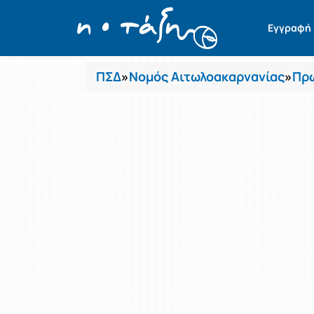
Μαθήματα
Εγγραφή
ΠΣΔ
»
Νομός Αιτωλοακαρνανίας
»
Πρω