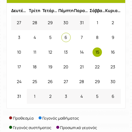
Προηγούμενος Μήνας
Επόμενος 
Δευτέρα
Τρίτη
Τετάρτη
Πέμπτη
Παρασκευή
Σάββατο
Κυριακή
27
28
29
30
31
1
2
3
4
5
6
7
8
9
10
11
12
13
14
15
16
17
18
19
20
21
22
23
24
25
26
27
28
29
30
31
1
2
3
4
5
6
Προθεσμία
Γεγονός μαθήματος
Γεγονός συστήματος
Προσωπικό γεγονός