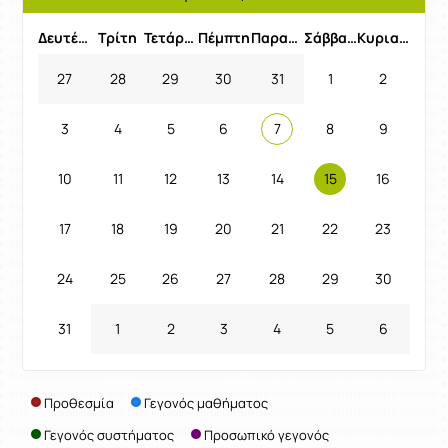
Προηγούμενος Μήνας
Επόμενος 
Δευτέρα
Τρίτη
Τετάρτη
Πέμπτη
Παρασκευή
Σάββατο
Κυριακή
27
28
29
30
31
1
2
3
4
5
6
7
8
9
10
11
12
13
14
15
16
17
18
19
20
21
22
23
24
25
26
27
28
29
30
31
1
2
3
4
5
6
Προθεσμία
Γεγονός μαθήματος
Γεγονός συστήματος
Προσωπικό γεγονός