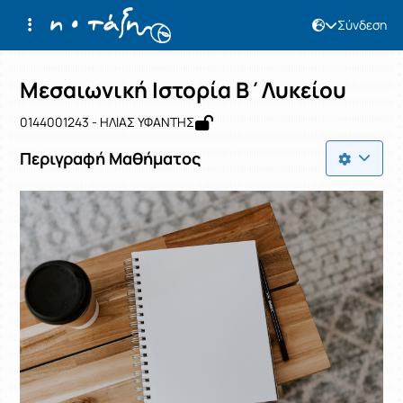
Σύνδεση
Μάθημα : Μεσαιωνική Ιστορία Β΄Λυκ
Κωδικός : 0144001243
Αρχική Σελίδα
Μεσαιωνική Ιστορία Β΄Λυκείου
Μεσαιωνική Ιστορία Β΄Λυκείου
0144001243 - ΗΛΙΑΣ ΥΦΑΝΤΗΣ
Περιγραφή Μαθήματος