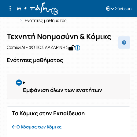
Σύνδεση
Μάθημα : Τεχνητή Νοημοσύνη & Κόμι
Κωδικός : 0190100177
Αρχική Σελίδα
Τεχνητή Νοημοσύνη & Κόμικς
Ενότητες μαθήματος
Τεχνητή Νοημοσύνη & Κόμικς
Comix4AI - ΦΩΤΙΟΣ ΛΑΖΑΡΙΝΗΣ
Ενότητες μαθήματος
Εμφάνιση όλων των ενοτήτων
Τα Κόμικς στην Εκπαίδευση
Ο Κόσμος των Κόμικς