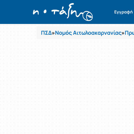
Μαθήματα
Εγγραφή
ΠΣΔ
»
Νομός Αιτωλοακαρνανίας
»
Πρω