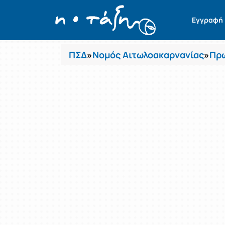
Μαθήματα
Εγγραφή
ΠΣΔ
»
Νομός Αιτωλοακαρνανίας
»
Πρω