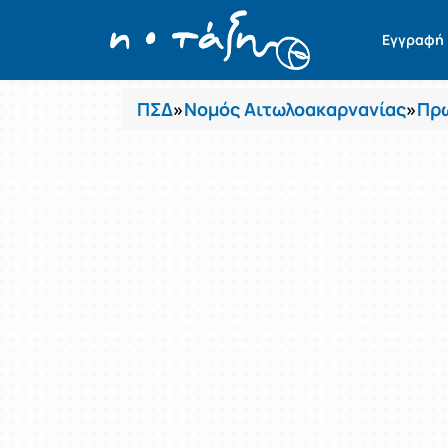
Μαθήματα
Εγγραφή
ΠΣΔ
»
Νομός Αιτωλοακαρνανίας
»
Πρω