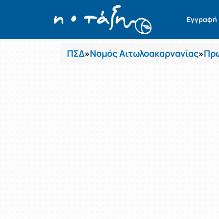
Μαθήματα
Εγγραφή
ΠΣΔ
»
Νομός Αιτωλοακαρνανίας
»
Πρω