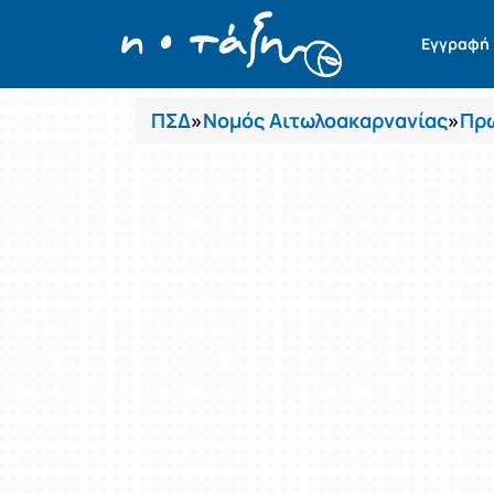
Μαθήματα
Εγγραφή
ΠΣΔ
»
Νομός Αιτωλοακαρνανίας
»
Πρω