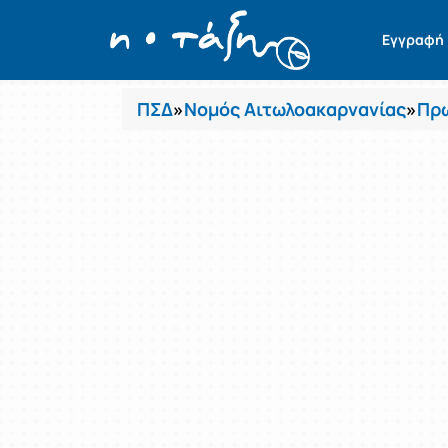
Μαθήματα
Εγγραφή
ΠΣΔ
»
Νομός Αιτωλοακαρνανίας
»
Πρω