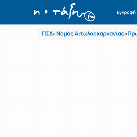
Μαθήματα
Εγγραφή
ΠΣΔ
»
Νομός Αιτωλοακαρνανίας
»
Πρω