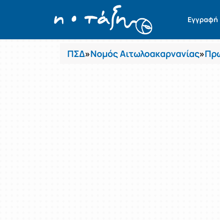
Μαθήματα
Εγγραφή
ΠΣΔ
»
Νομός Αιτωλοακαρνανίας
»
Πρω