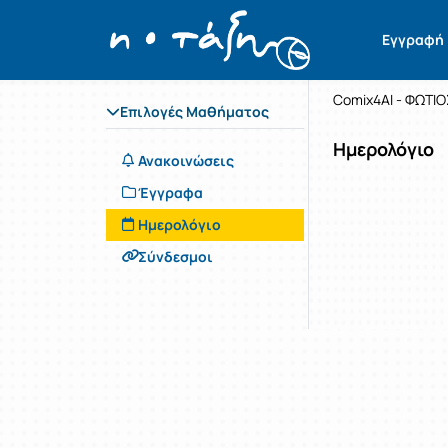
Μάθημα : 
Κωδικός :
Εγγραφή
Τεχνητή 
Comix4AI - ΦΩΤΙ
Επιλογές Μαθήματος
Ημερολόγιο
Ανακοινώσεις
Έγγραφα
Ημερολόγιο
Σύνδεσμοι